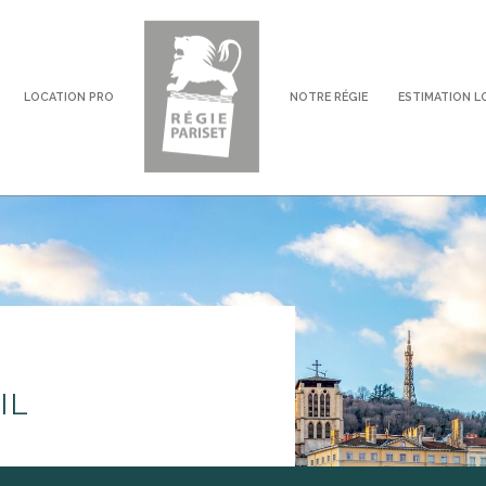
LOCATION PRO
NOTRE RÉGIE
ESTIMATION L
voir les
0
annonces
imer
BUDGET
IL