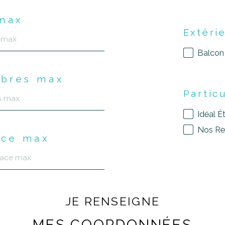
 max
Extéri
Balcon
bres max
Partic
Idéal É
Nos Rea
ace max
JE RENSEIGNE
MES COORDONNÉES