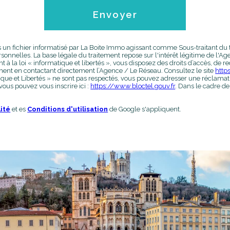
Envoyer
ns un fichier informatisé par La Boite Immo agissant comme Sous-traitant du 
nnelles. La base légale du traitement repose sur l'intérêt légitime de l'
a loi « informatique et libertés », vous disposez des droits d’accès, de recti
ent en contactant directement l’Agence / Le Réseau. Consultez le site
https
ique et Libertés » ne sont pas respectés, vous pouvez adresser une réclamatio
ous pouvez vous inscrire ici :
https://www.bloctel.gouv.fr
. Dans le cadre de
lité
et es
Conditions d'utilisation
de Google s'appliquent.