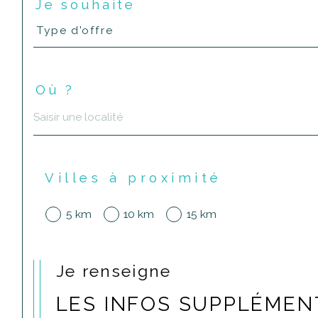
Je souhaite
Type
Type d'offre
d'offre
Où ?
Localisation
Villes à proximité
5 km
10 km
15 km
Je renseigne
LES INFOS SUPPLÉMEN