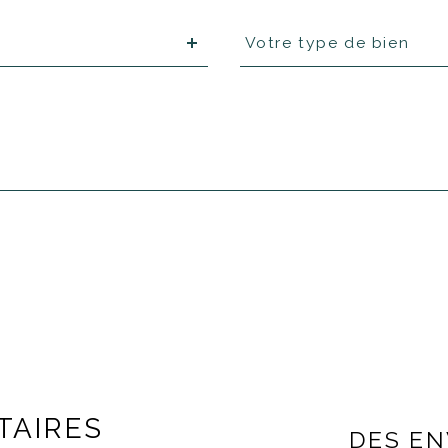
Type
Votre type de bien
d'offre
TAIRES
DES E