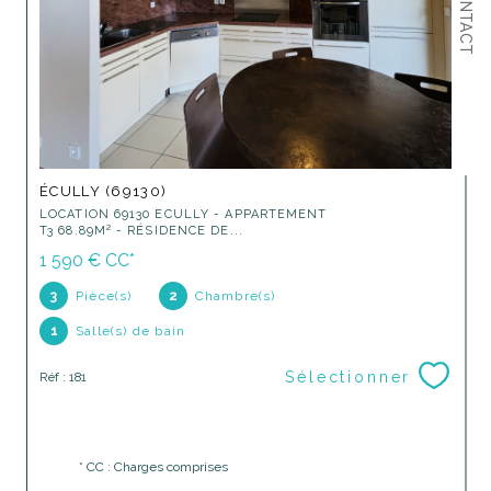
CONTACT
ÉCULLY (69130)
LOCATION 69130 ECULLY - APPARTEMENT
T3 68.89M² - RÉSIDENCE DE...
1 590 €
CC*
3
Pièce(s)
2
Chambre(s)
1
Salle(s) de bain
Sélectionner
Réf : 181
* CC : Charges comprises