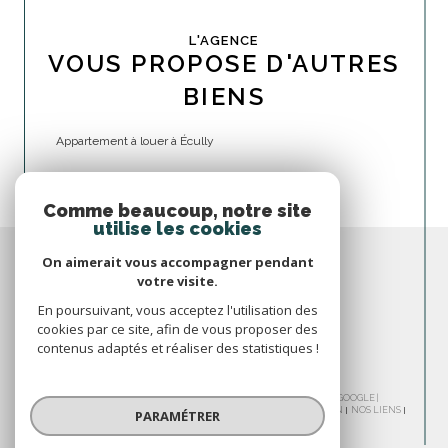
L'AGENCE
VOUS PROPOSE D'AUTRES
BIENS
Appartement à louer à Écully
Comme beaucoup, notre site
utilise les cookies
On aimerait vous accompagner pendant
votre visite.
En poursuivant, vous acceptez l'utilisation des
cookies par ce site, afin de vous proposer des
contenus adaptés et réaliser des statistiques !
© 2026 | TOUS DROITS RÉSERVÉS | TRADUCTION POWERED BY GOOGLE |
NOS HONORAIRES
PLAN DU SITE
MENTIONS LÉGALES
ADMIN
NOS LIENS
PARAMÉTRER
POLITIQUE RGPD
COOKIES