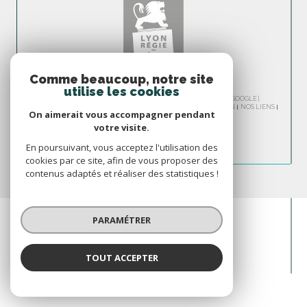
Comme beaucoup, notre site
utilise les cookies
© 2026 | TOUS DROITS RÉSERVÉS | TRADUCTION POWERED BY GOOGLE |
NOS HONORAIRES
PLAN DU SITE
MENTIONS LÉGALES
ADMIN
NOS LIENS
On aimerait vous accompagner pendant
POLITIQUE RGPD
COOKIES
votre visite.
En poursuivant, vous acceptez l'utilisation des
cookies par ce site, afin de vous proposer des
contenus adaptés et réaliser des statistiques !
PARAMÉTRER
TOUT ACCEPTER