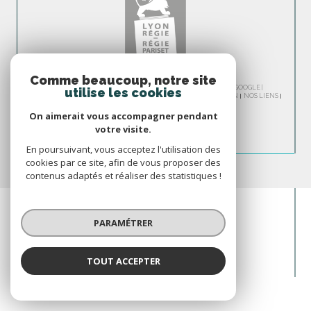
Comme beaucoup, notre site
© 2026 | TOUS DROITS RÉSERVÉS | TRADUCTION POWERED BY GOOGLE |
utilise les cookies
NOS HONORAIRES
PLAN DU SITE
MENTIONS LÉGALES
ADMIN
NOS LIENS
POLITIQUE RGPD
COOKIES
On aimerait vous accompagner pendant
votre visite.
En poursuivant, vous acceptez l'utilisation des
cookies par ce site, afin de vous proposer des
contenus adaptés et réaliser des statistiques !
PARAMÉTRER
TOUT ACCEPTER