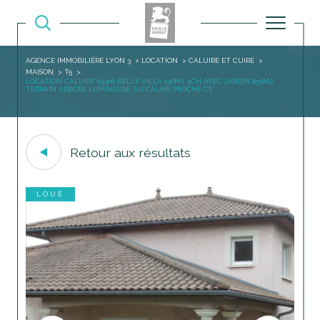
AGENCE IMMOBILIÈRE LYON 3
LOCATION
CALUIRE ET CUIRE
MAISON
T5
LOCATION CALUIRE 69300 BELLE VILLA 130M2 4CH AVEC JARDIN 850M2
TERRAIN ARBORE LUMINEUSE AU CALME PROCHE CE
Retour aux résultats
LOUÉ