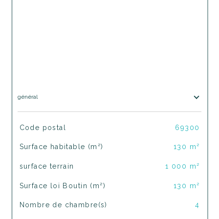
général
TRAD_SIROCCO_Caracteristique
Valeurs
Code postal
69300
Surface habitable (m²)
130 m²
surface terrain
1 000 m²
Surface loi Boutin (m²)
130 m²
Nombre de chambre(s)
4