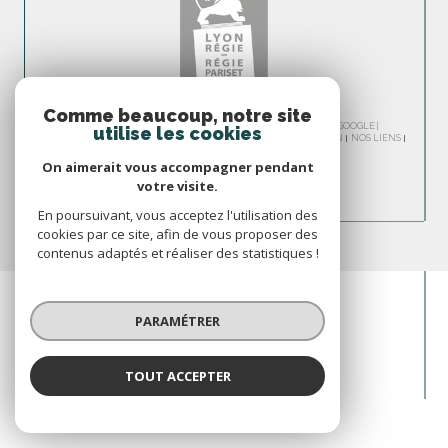
Comme beaucoup, notre site
© 2026 | TOUS DROITS RÉSERVÉS | TRADUCTION POWERED BY GOOGLE |
utilise les cookies
NOS HONORAIRES
PLAN DU SITE
MENTIONS LÉGALES
ADMIN
NOS LIENS
POLITIQUE RGPD
COOKIES
On aimerait vous accompagner pendant
votre visite.
En poursuivant, vous acceptez l'utilisation des
cookies par ce site, afin de vous proposer des
contenus adaptés et réaliser des statistiques !
PARAMÉTRER
TOUT ACCEPTER