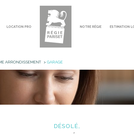
LOCATION PRO
NOTRE RÉGIE
ESTIMATION L
voir les
0
annonces
ME ARRONDISSEMENT
GARAGE
imer
1
LOCALISATION
LOYER
DÉSOLÉ,