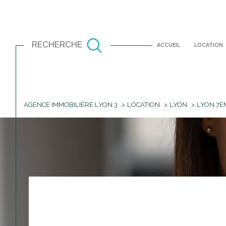
RECHERCHE
ACCUEIL
LOCATION
AGENCE IMMOBILIÈRE LYON 3
LOCATION
LYON
LYON 7E
Louer
Est
à l'année
TYPE DE BIEN
1
à l'année
Garage
69001 - Lyon