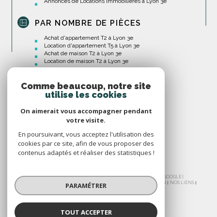
Annonces de Locations Immobilières à Lyon 3e
PAR NOMBRE DE PIÈCES
Achat d'appartement T2 à Lyon 3e
Location d'appartement T5 à Lyon 3e
Achat de maison T2 à Lyon 3e
Location de maison T2 à Lyon 3e
Comme beaucoup, notre site
utilise les cookies
On aimerait vous accompagner pendant
votre visite.
En poursuivant, vous acceptez l'utilisation des
cookies par ce site, afin de vous proposer des
contenus adaptés et réaliser des statistiques !
© 2026 | TOUS DROITS RÉSERVÉS | TRADUCTION POWERED BY GOOGLE |
NOS HONORAIRES
PLAN DU SITE
MENTIONS LÉGALES
ADMIN
NOS LIENS
PARAMÉTRER
POLITIQUE RGPD
COOKIES
TOUT ACCEPTER