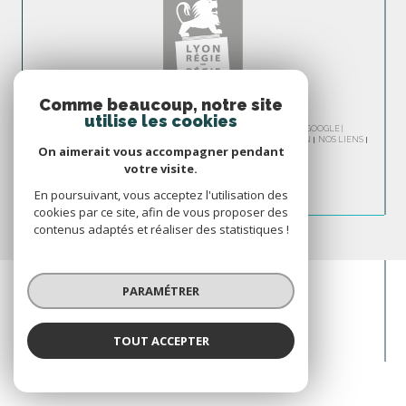
Comme beaucoup, notre site
utilise les cookies
© 2026 | TOUS DROITS RÉSERVÉS | TRADUCTION POWERED BY GOOGLE |
NOS HONORAIRES
PLAN DU SITE
MENTIONS LÉGALES
ADMIN
NOS LIENS
On aimerait vous accompagner pendant
POLITIQUE RGPD
COOKIES
votre visite.
En poursuivant, vous acceptez l'utilisation des
cookies par ce site, afin de vous proposer des
contenus adaptés et réaliser des statistiques !
PARAMÉTRER
TOUT ACCEPTER