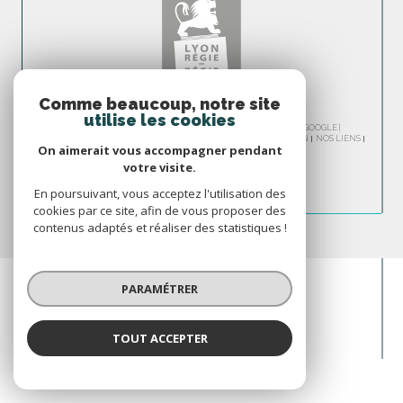
Comme beaucoup, notre site
utilise les cookies
© 2026 | TOUS DROITS RÉSERVÉS | TRADUCTION POWERED BY GOOGLE |
NOS HONORAIRES
PLAN DU SITE
MENTIONS LÉGALES
ADMIN
NOS LIENS
On aimerait vous accompagner pendant
POLITIQUE RGPD
COOKIES
votre visite.
En poursuivant, vous acceptez l'utilisation des
cookies par ce site, afin de vous proposer des
contenus adaptés et réaliser des statistiques !
PARAMÉTRER
TOUT ACCEPTER