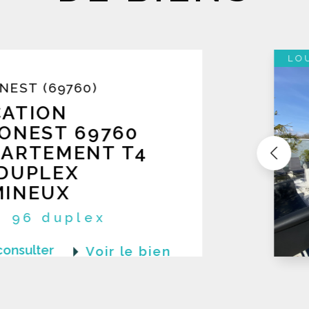
Nous vous offrons des
esti
réalisées par nos experts imm
transaction équitable et réuss
ÉCULLY (69130)
LOCATION ECU
69130
APPARTEMENT 
EN DERNIER É
EXCELLENT ÉT
réf : 232
LOCATION Ecully 69130 RARE Appartem
Nous consulter
Voir
terrase en dernier étage en excellent é
construction récente avec piscine. App