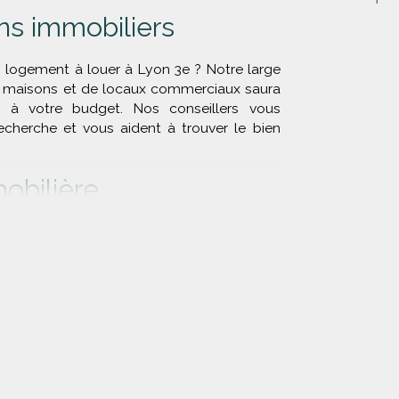
ns immobiliers
n logement à louer à Lyon 3e ? Notre large
e maisons et de locaux commerciaux saura
 à votre budget. Nos conseillers vous
herche et vous aident à trouver le bien
obilière
ndre votre bien dans le 3e arrondissement
t tout en œuvre pour faciliter votre
agner sereinement dans chaque étape de
t de notre connaissance approfondie du
 nous vous proposons une large sélection
pondant à vos critères et à votre budget.
lières
, vous accédez à un large éventail de
r.