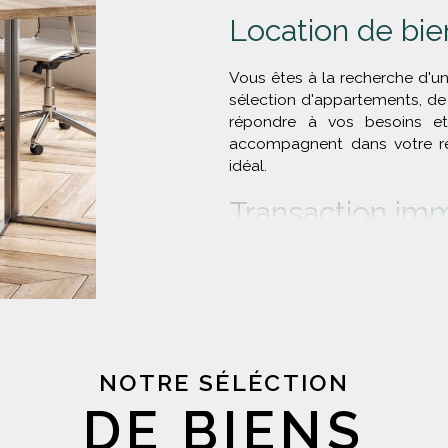
Location de bie
Vous êtes à la recherche d'u
sélection d'appartements, d
répondre à vos besoins et
accompagnent dans votre rec
idéal.
Transaction imm
Vous souhaitez acheter ou ve
de Lyon ? Notre agence me
transaction et vous accomp
votre projet.
Forts de notre expertise e
marché immobilier lyonnais,
NOTRE SÉLÉCTION
de biens immobiliers corres
DE BIENS
Grâce à nos
annonces immobi
biens, régulièrement mis à jou