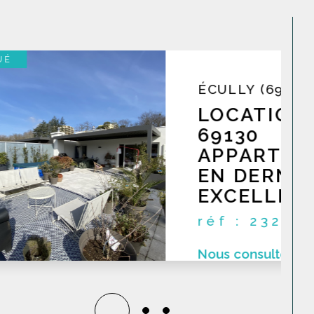
mations précises
de votre bien immobilier,
obiliers. Cette expertise vous garantit une
ie, en toute transparence et confiance.
LOUÉ
LLY
T5
TAGE
AT
ent toit-
 le bien
tat dans une
artement...