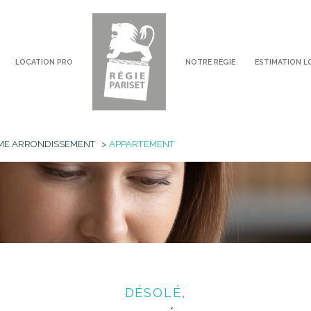
LOCATION PRO
NOTRE RÉGIE
ESTIMATION L
voir les
0
annonces
ME ARRONDISSEMENT
APPARTEMENT
imer
1
LOCALISATION
LOYER
DÉSOLÉ,