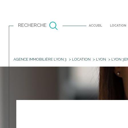
RECHERCHE
ACCUEIL
LOCATION
AGENCE IMMOBILIÈRE LYON 3
LOCATION
LYON
LYON 3E
Louer
Est
à l'année
TYPE DE BIEN
1
à l'année
Appartement
69001 - Lyon