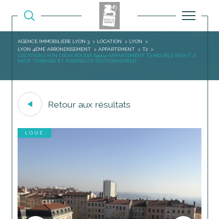
AGENCE IMMOBILIÈRE LYON 3
LOCATION
LYON
LYON 4EME ARRONDISSEMENT
APPARTEMENT
T2
LOCATION LYON CROIX ROUSSE 69004 APPARTEMENT T2 MEUBLE REFAIT A
NEUF TERRASSE ET POSSIBILITE STATIONNEMENT
Retour aux résultats
LOUÉ