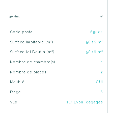
général
TRAD_SIROCCO_Caracteristique
Valeurs
Code postal
69004
Surface habitable (m²)
58,16 m²
Surface loi Boutin (m²)
58,16 m²
Nombre de chambre(s)
1
Nombre de pièces
2
Meublé
OUI
Etage
6
Vue
sur Lyon, dégagée