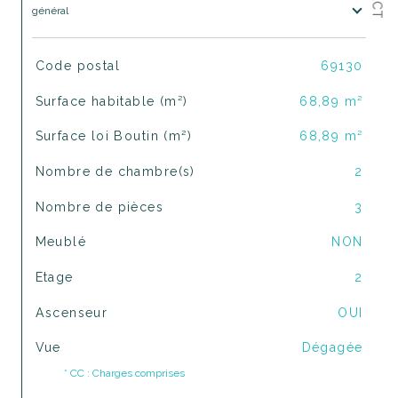
général
TRAD_SIROCCO_Caracteristique
Valeurs
Code postal
69130
Surface habitable (m²)
68,89 m²
Surface loi Boutin (m²)
68,89 m²
Nombre de chambre(s)
2
Nombre de pièces
3
Meublé
NON
Etage
2
Ascenseur
OUI
Vue
Dégagée
* CC : Charges comprises