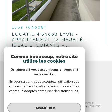
Lyon (69008)
LOCATION 69008 LYON -
APPARTEMENT T4 MEUBLÉ -
IDÉAL ÉTUDIANTS -...
voir le bien
Comme beaucoup, notre site
utilise les cookies
On aimerait vous accompagner pendant
votre visite.
En poursuivant, vous acceptez l'utilisation des
cookies par ce site, afin de vous proposer des
contenus adaptés et réaliser des statistiques !
© 2026 | TOUS DROITS RÉSERVÉS | TRADUCTION POWERED BY GOOGLE |
NOS HONORAIRES
PLAN DU SITE
MENTIONS LÉGALES
ADMIN
NOS LIENS
PARAMÉTRER
POLITIQUE RGPD
COOKIES