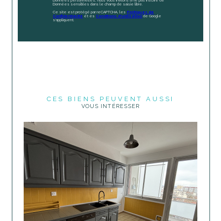
Données personnelles, nous vous invitons à ne pas inscrire de
Données sensibles dans le champ de saisie libre.
Ce site est protégé par reCAPTCHA, les
Politiques de
Confidentialité
et es
Conditions d'utilisation
de Google
s'appliquent.
CES BIENS PEUVENT AUSSI
VOUS INTÉRESSER