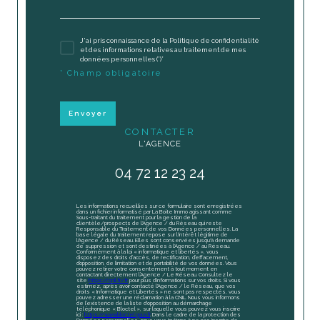
J'ai pris connaissance de la Politique de confidentialité
et des informations relatives au traitement de mes
données personnelles (*)*
* Champ obligatoire
Envoyer
CONTACTER
L'AGENCE
04 72 12 23 24
Les informations recueillies sur ce formulaire sont enregistrées
dans un fichier informatisé par La Boite Immo agissant comme
Sous-traitant du traitement pour la gestion de la
clientèle/prospects de l'Agence / du Réseau qui reste
Responsable du Traitement de vos Données personnelles. La
base légale du traitement repose sur l'intérêt légitime de
l'Agence / du Réseau. Elles sont conservées jusqu'à demande
de suppression et sont destinées à l'Agence / au Réseau.
Conformément à la loi « informatique et libertés », vous
disposez des droits d’accès, de rectification, d’effacement,
d’opposition, de limitation et de portabilité de vos données. Vous
pouvez retirer votre consentement à tout moment en
contactant directement l’Agence / Le Réseau. Consultez le
site
https://cnil.fr/fr
pour plus d’informations sur vos droits. Si vous
estimez, après avoir contacté l'Agence / le Réseau, que vos
droits « Informatique et Libertés » ne sont pas respectés, vous
pouvez adresser une réclamation à la CNIL. Nous vous informons
de l’existence de la liste d'opposition au démarchage
téléphonique « Bloctel », sur laquelle vous pouvez vous inscrire
ici :
https://www.bloctel.gouv.fr
. Dans le cadre de la protection des