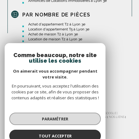
Annonces de Locations Immobilières à Lyon 3e
PAR NOMBRE DE PIÈCES
Achat d'appartement T2 à Lyon 3e
Location d'appartement T5 à Lyon 3e
Achat de maison T2 à Lyon 3e
Location de maison T2 à Lyon 3e
Comme beaucoup, notre site
utilise les cookies
On aimerait vous accompagner pendant
votre visite.
En poursuivant, vous acceptez l'utilisation des
cookies par ce site, afin de vous proposer des
contenus adaptés et réaliser des statistiques !
© 2026 | TOUS DROITS RÉSERVÉS | TRADUCTION POWERED BY GOOGLE |
NOS HONORAIRES
PLAN DU SITE
MENTIONS LÉGALES
ADMIN
NOS LIENS
PARAMÉTRER
POLITIQUE RGPD
COOKIES
TOUT ACCEPTER