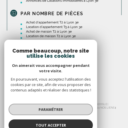
Annonces de Locations Immobilières à Lyon 3e
PAR NOMBRE DE PIÈCES
Achat d'appartement T2 à Lyon 3e
Location d'appartement T5 à Lyon 3e
Achat de maison T2 à Lyon 3e
Location de maison T2 à Lyon 3e
Comme beaucoup, notre site
utilise les cookies
On aimerait vous accompagner pendant
votre visite.
En poursuivant, vous acceptez l'utilisation des
cookies par ce site, afin de vous proposer des
contenus adaptés et réaliser des statistiques !
© 2026 | TOUS DROITS RÉSERVÉS | TRADUCTION POWERED BY GOOGLE |
NOS HONORAIRES
PLAN DU SITE
MENTIONS LÉGALES
ADMIN
NOS LIENS
PARAMÉTRER
POLITIQUE RGPD
COOKIES
TOUT ACCEPTER