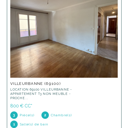
VILLEURBANNE (69100)
LOCATION 69100 VILLEURBANNE -
APPARTEMENT T3 NON MEUBLE -
PROCHE...
800 €
CC*
3
Pièce(s)
2
Chambre(s)
1
Salle(s) de bain