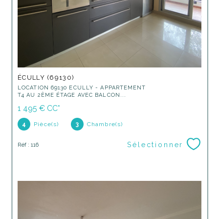
ÉCULLY (69130)
LOCATION 69130 ECULLY - APPARTEMENT
T4 AU 2ÈME ÉTAGE AVEC BALCON...
1 495 €
CC*
4
Pièce(s)
3
Chambre(s)
Sélectionner
Réf : 116