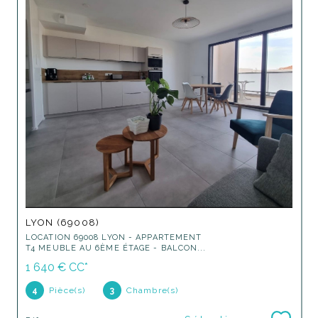
LYON (69008)
LOCATION 69008 LYON - APPARTEMENT
T4 MEUBLE AU 6ÈME ÉTAGE - BALCON...
1 640 €
CC*
4
Pièce(s)
3
Chambre(s)