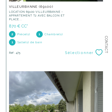
VILLEURBANNE (69100)
LOCATION 69100 VILLEURBANNE -
APPARTEMENT T2 AVEC BALCON ET
PLACE...
870 €
CC*
2
Pièce(s)
1
Chambre(s)
CONTACT
1
Salle(s) de bain
Sélectionner
Réf : 475