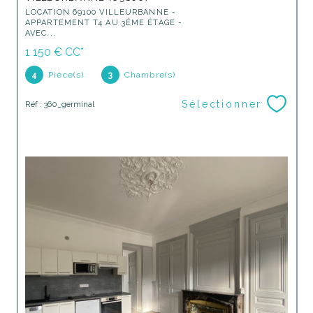
LOCATION 69100 VILLEURBANNE -
APPARTEMENT T4 AU 3ÈME ÉTAGE -
AVEC...
1 150 €
CC*
4
Pièce(s)
3
Chambre(s)
Sélectionner
Réf : 360_germinal