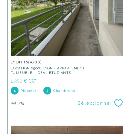
LYON (69008)
LOCATION 69008 LYON - APPARTEMENT
T4 MEUBLÉ - IDÉAL ÉTUDIANTS -...
1 350 €
CC*
4
Pièce(s)
3
Chambre(s)
Sélectionner
Réf : 379