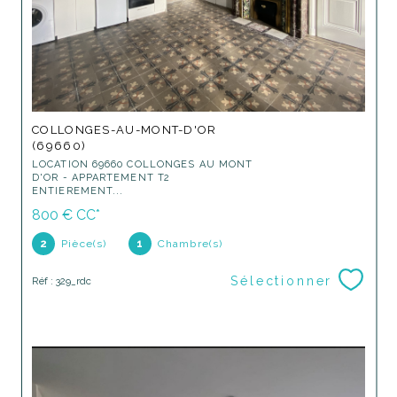
COLLONGES-AU-MONT-D'OR
(69660)
LOCATION 69660 COLLONGES AU MONT
D'OR - APPARTEMENT T2
ENTIEREMENT...
800 €
CC*
2
Pièce(s)
1
Chambre(s)
Sélectionner
Réf : 329_rdc