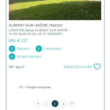
ALBIGNY-SUR-SAÔNE (69250)
LOCATION 69250 ALBIGNY SUR SAONE -
T2 EN DUPLEX AU 2E ET DERNIER...
880 €
CC*
2
Pièce(s)
1
Chambre(s)
2
Salle(s) de bain
Sélectionner
Réf : 459_27
* CC : Charges comprises
1
2
3