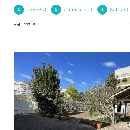
1
Pièce(s)
1
Chambre(s)
1
Salle(s)
Réf : 237_5