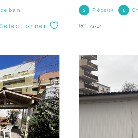
 de bain
1
Pièce(s)
1
Ch
Sélectionner
Réf : 237_4