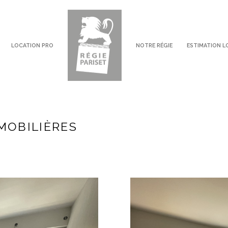
LOCATION PRO
NOTRE RÉGIE
ESTIMATION L
voir les
27
annonces
imer
MOBILIÈRES
LOYER