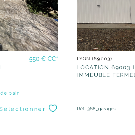
550 €
CC*
LYON (69003)
N
LOCATION 69003 
IMMEUBLE FERMEE 
 de bain
Sélectionner
Réf : 368_garages