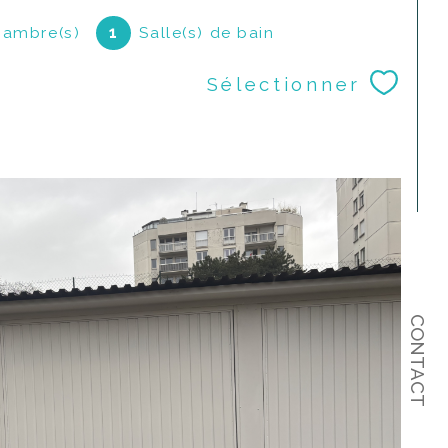
ambre(s)
1
Salle(s) de bain
Sélectionner
CONTACT