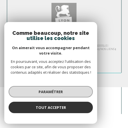
Comme beaucoup, notre site
utilise les cookies
© 2026 | TOUS DROITS RÉSERVÉS | TRADUCTION POWERED BY GOOGLE |
On aimerait vous accompagner pendant
NOS HONORAIRES
PLAN DU SITE
MENTIONS LÉGALES
ADMIN
NOS LIENS
votre visite.
POLITIQUE RGPD
COOKIES
En poursuivant, vous acceptez l'utilisation des
cookies par ce site, afin de vous proposer des
contenus adaptés et réaliser des statistiques !
PARAMÉTRER
TOUT ACCEPTER