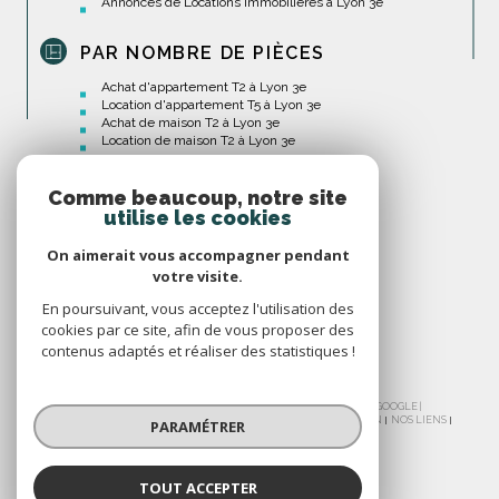
Annonces de Locations Immobilières à Lyon 3e
PAR NOMBRE DE PIÈCES
Achat d'appartement T2 à Lyon 3e
Location d'appartement T5 à Lyon 3e
Achat de maison T2 à Lyon 3e
Location de maison T2 à Lyon 3e
Comme beaucoup, notre site
utilise les cookies
On aimerait vous accompagner pendant
votre visite.
En poursuivant, vous acceptez l'utilisation des
cookies par ce site, afin de vous proposer des
contenus adaptés et réaliser des statistiques !
© 2026 | TOUS DROITS RÉSERVÉS | TRADUCTION POWERED BY GOOGLE |
NOS HONORAIRES
PLAN DU SITE
MENTIONS LÉGALES
ADMIN
NOS LIENS
PARAMÉTRER
POLITIQUE RGPD
COOKIES
TOUT ACCEPTER