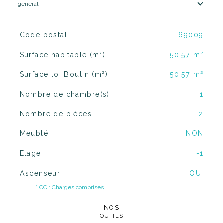
général
TRAD_SIROCCO_Caracteristique
Valeurs
Code postal
69009
Surface habitable (m²)
50,57 m²
Surface loi Boutin (m²)
50,57 m²
Nombre de chambre(s)
1
Nombre de pièces
2
Meublé
NON
Etage
-1
Ascenseur
OUI
* CC : Charges comprises
NOS
OUTILS