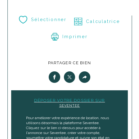
Sélectionner
Calculatrice
Imprimer
PARTAGER CE BIEN
DÉPOSER VOTRE DOSSIER SUR
SEVENTEE
Pour améliorer votre expérience de location, nous
utilisons désormais la plateforme Seventee.
Cliquez sur le lien ci-dessus pour accéder à
l'annonce sur Seventee, créer votre compte,
soumettre votre candidature et suivre son état en