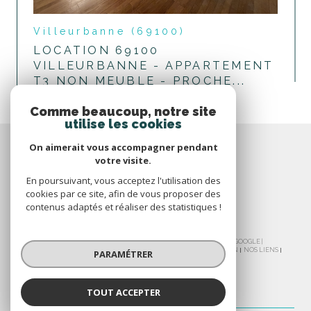
Villeurbanne (69100)
LOCATION 69100
VILLEURBANNE - APPARTEMENT
T3 NON MEUBLE - PROCHE...
voir le bien
Comme beaucoup, notre site
utilise les cookies
On aimerait vous accompagner pendant
votre visite.
En poursuivant, vous acceptez l'utilisation des
cookies par ce site, afin de vous proposer des
contenus adaptés et réaliser des statistiques !
© 2026 | TOUS DROITS RÉSERVÉS | TRADUCTION POWERED BY GOOGLE |
NOS HONORAIRES
PLAN DU SITE
MENTIONS LÉGALES
ADMIN
NOS LIENS
PARAMÉTRER
POLITIQUE RGPD
COOKIES
TOUT ACCEPTER