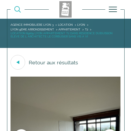
AGENCE IMMOBILIÈRE LYON 3
LOCATION
LYON
LYON 9EME ARRONDISSEMENT
APPARTEMENT
T2
LOCATION 69009 LYON APPARTEMENT T2 DANS RESIDENCE DUBUISSON
ELEVE DE L ARCHITECTE LE CORBUSIER SANS VIS A VI
Retour aux résultats