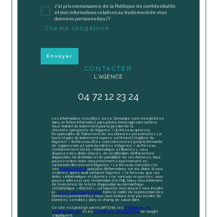
J'ai pris connaissance de la Politique de confidentialité
et des informations relatives au traitement de mes
données personnelles (*)*
* Champ obligatoire
Envoyer
CONTACTER
L'AGENCE
04 72 12 23 24
Les informations recueillies sur ce formulaire sont enregistrées
dans un fichier informatisé par La Boite Immo agissant comme
Sous-traitant du traitement pour la gestion de la
clientèle/prospects de l'Agence / du Réseau qui reste
Responsable du Traitement de vos Données personnelles. La
base légale du traitement repose sur l'intérêt légitime de
l'Agence / du Réseau. Elles sont conservées jusqu'à demande
de suppression et sont destinées à l'Agence / au Réseau.
Conformément à la loi « informatique et libertés », vous
disposez des droits d’accès, de rectification, d’effacement,
d’opposition, de limitation et de portabilité de vos données. Vous
pouvez retirer votre consentement à tout moment en
contactant directement l’Agence / Le Réseau. Consultez le
site
https://cnil.fr/fr
pour plus d’informations sur vos droits. Si vous
estimez, après avoir contacté l'Agence / le Réseau, que vos
droits « Informatique et Libertés » ne sont pas respectés, vous
pouvez adresser une réclamation à la CNIL. Nous vous informons
de l’existence de la liste d'opposition au démarchage
téléphonique « Bloctel », sur laquelle vous pouvez vous inscrire
ici :
https://www.bloctel.gouv.fr
. Dans le cadre de la protection des
Données personnelles, nous vous invitons à ne pas inscrire de
Données sensibles dans le champ de saisie libre.
Ce site est protégé par reCAPTCHA, les
Politiques de
Confidentialité
et es
Conditions d'utilisation
de Google
s'appliquent.